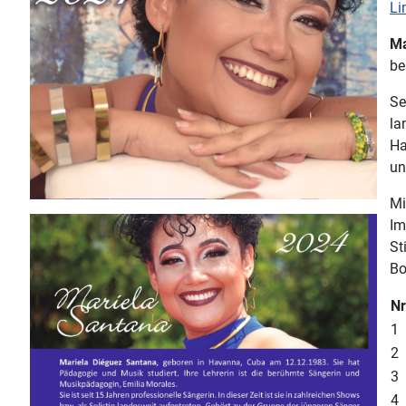
Li
Ma
be
Se
la
Ha
un
Mi
Im
St
Bo
Nr
1
2
3
4