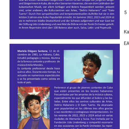
5
Ka
EA