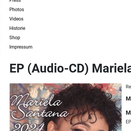
Press
Photos
Videos
Historie
Shop
Impressum
EP (Audio-CD) Mariel
Re
M
M
EP