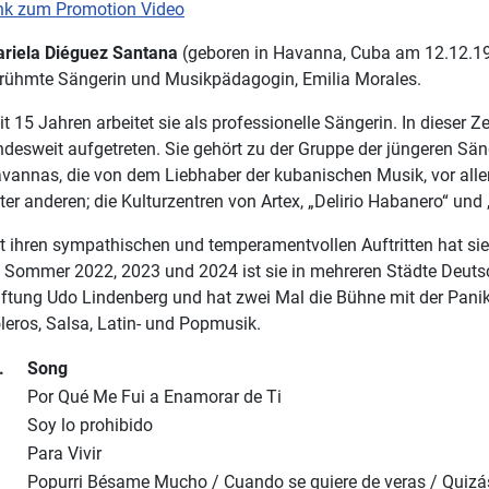
nk zum Promotion Video
riela Diéguez Santana
(geboren in Havanna, Cuba am 12.12.1983
rühmte Sängerin und Musikpädagogin, Emilia Morales.
it 15 Jahren arbeitet sie als professionelle Sängerin. In dieser Z
ndesweit aufgetreten. Sie gehört zu der Gruppe der jüngeren Sän
vannas, die von dem Liebhaber der kubanischen Musik, vor allem
ter anderen; die Kulturzentren von Artex, „Delirio Habanero“ und 
t ihren sympathischen und temperamentvollen Auftritten hat sie i
 Sommer 2022, 2023 und 2024 ist sie in mehreren Städte Deutsc
iftung Udo Lindenberg und hat zwei Mal die Bühne mit der Panik O
leros, Salsa, Latin- und Popmusik.
.
Song
Por Qué Me Fui a Enamorar de Ti
Soy lo prohibido
Para Vivir
Popurri Bésame Mucho / Cuando se quiere de veras / Quizá