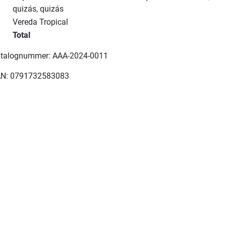
quizás, quizás
Vereda Tropical
Total
talognummer: AAA-2024-0011
N: 0791732583083