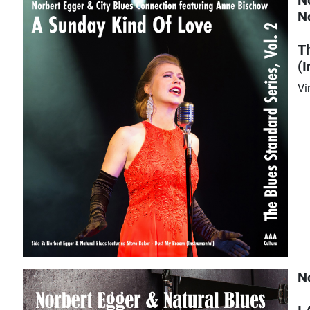
N
T
(
Vi
N