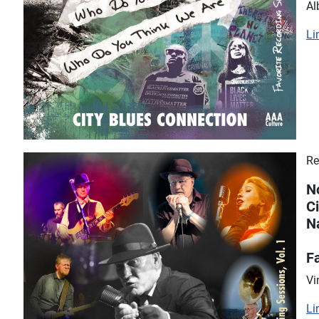
Al
Li
Re
N
C
N
Fa
Vi
Li