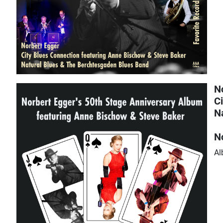
N
C
N
N
Al