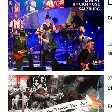
L
C
Li
Al
07
C
Fa