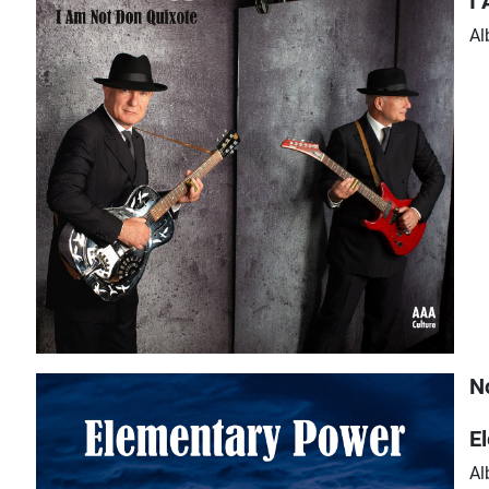
I
Al
N
E
Al