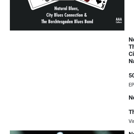
N
T
C
N
5
EP
N
Th
Vi
N