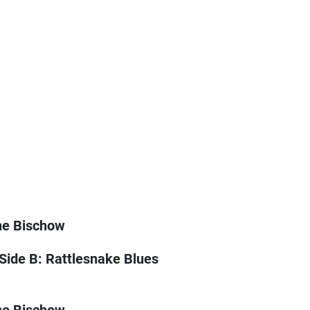
nne Bischow
/ Side B: Rattlesnake Blues
nne Bischow